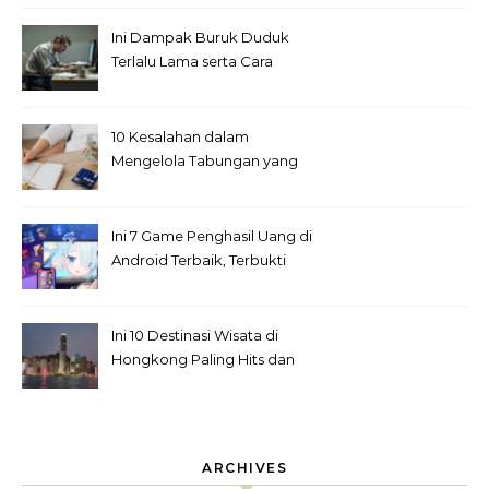
Ini Dampak Buruk Duduk
Terlalu Lama serta Cara
Menyiasatinya
10 Kesalahan dalam
Mengelola Tabungan yang
Sering Diabaikan
Ini 7 Game Penghasil Uang di
Android Terbaik, Terbukti
Cuan!
Ini 10 Destinasi Wisata di
Hongkong Paling Hits dan
Kekinian
ARCHIVES