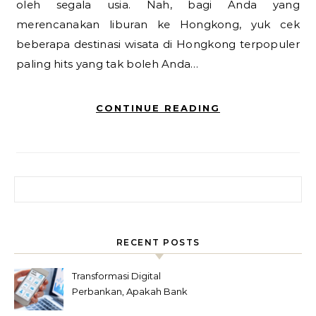
oleh segala usia. Nah, bagi Anda yang
merencanakan liburan ke Hongkong, yuk cek
beberapa destinasi wisata di Hongkong terpopuler
paling hits yang tak boleh Anda…
CONTINUE READING
Search for:
RECENT POSTS
Transformasi Digital
Perbankan, Apakah Bank
Fisik Akan Punah?