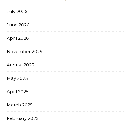
July 2026
June 2026
April 2026
November 2025
August 2025
May 2025
April 2025
March 2025
February 2025