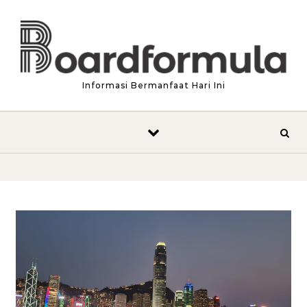
Skip to content
Informasi Bermanfaat Hari Ini