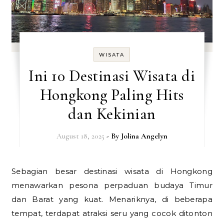
WISATA
Ini 10 Destinasi Wisata di
Hongkong Paling Hits
dan Kekinian
August 18, 2025
- By
Jolina Angelyn
Sebagian besar destinasi wisata di Hongkong
menawarkan pesona perpaduan budaya Timur
dan Barat yang kuat. Menariknya, di beberapa
tempat, terdapat atraksi seru yang cocok ditonton