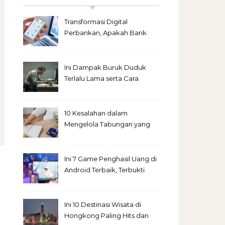
Transformasi Digital
Perbankan, Apakah Bank
Fisik Akan Punah?
Ini Dampak Buruk Duduk
Terlalu Lama serta Cara
Menyiasatinya
10 Kesalahan dalam
Mengelola Tabungan yang
Sering Diabaikan
Ini 7 Game Penghasil Uang di
Android Terbaik, Terbukti
Cuan!
Ini 10 Destinasi Wisata di
Hongkong Paling Hits dan