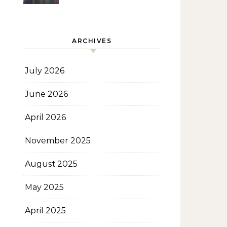
Kekinian
ARCHIVES
July 2026
June 2026
April 2026
November 2025
August 2025
May 2025
April 2025