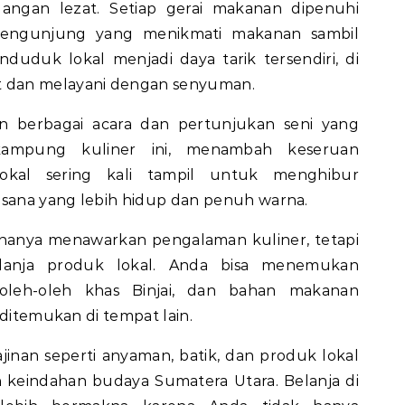
angan lezat. Setiap gerai makanan dipenuhi
engunjung yang menikmati makanan sambil
duduk lokal menjadi daya tarik tersendiri, di
 dan melayani dengan senyuman.
 berbagai acara dan pertunjukan seni yang
 kampung kuliner ini, menambah keseruan
okal sering kali tampil untuk menghibur
sana yang lebih hidup dan penuh warna.
 hanya menawarkan pengalaman kuliner, tetapi
lanja produk lokal. Anda bisa menemukan
 oleh-oleh khas Binjai, dan bahan makanan
 ditemukan di tempat lain.
ajinan seperti anyaman, batik, dan produk lokal
keindahan budaya Sumatera Utara. Belanja di