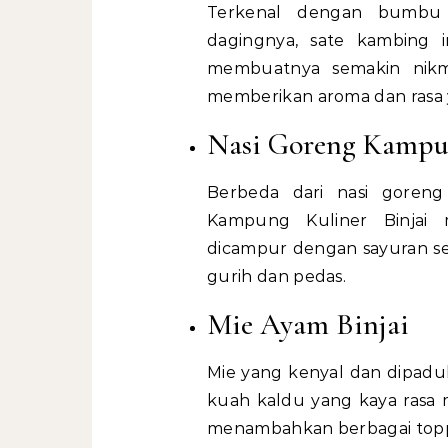
Terkenal dengan bumbu
dagingnya, sate kambing i
membuatnya semakin nikmat
memberikan aroma dan rasa 
Nasi Goreng Kamp
Berbeda dari nasi goren
Kampung Kuliner Binja
dicampur dengan sayuran se
gurih dan pedas.
Mie Ayam Binjai
Mie yang kenyal dan dipad
kuah kaldu yang kaya rasa m
menambahkan berbagai toppin