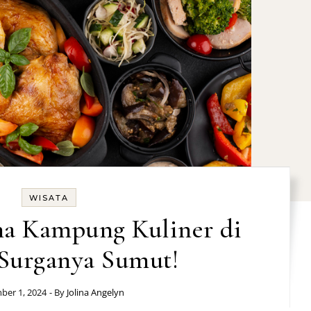
WISATA
ona Kampung Kuliner di
 Surganya Sumut!
ber 1, 2024
- By
Jolina Angelyn