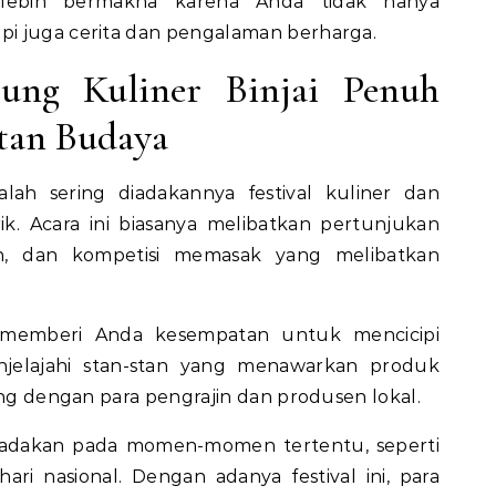
lebih bermakna karena Anda tidak hanya
i juga cerita dan pengalaman berharga.
ung Kuliner Binjai Penuh
atan Budaya
alah sering diadakannya festival kuliner dan
k. Acara ini biasanya melibatkan pertunjukan
rah, dan kompetisi memasak yang melibatkan
an memberi Anda kesempatan untuk mencicipi
njelajahi stan-stan yang menawarkan produk
ung dengan para pengrajin dan produsen lokal.
a diadakan pada momen-momen tertentu, seperti
hari nasional. Dengan adanya festival ini, para