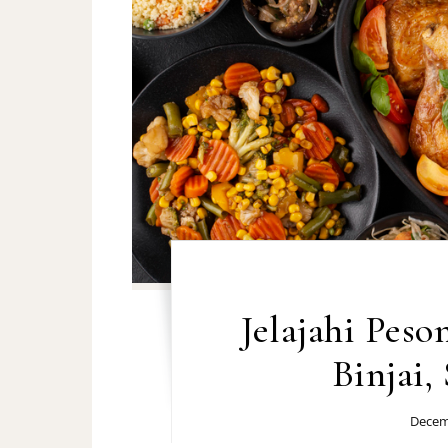
Jelajahi Pes
Binjai,
Decem