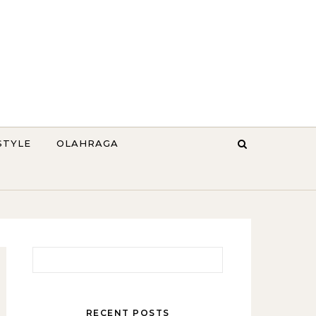
STYLE
OLAHRAGA
Search for:
RECENT POSTS