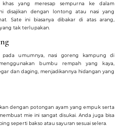
 khas yang meresap sempurna ke dalam
ni disajikan dengan lontong atau nasi yang
. Sate ini biasanya dibakar di atas arang,
yang tak terlupakan.
ung
g pada umumnya, nasi goreng kampung di
i menggunakan bumbu rempah yang kaya,
gar dan daging, menjadikannya hidangan yang
ukan dengan potongan ayam yang empuk serta
embuat mie ini sangat disukai. Anda juga bisa
g seperti bakso atau sayuran sesuai selera.