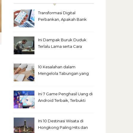
Transformasi Digital
Perbankan, Apakah Bank
Fisik Akan Punah?
Ini Dampak Buruk Duduk
Terlalu Lama serta Cara
Menyiasatinya
10 Kesalahan dalam
Mengelola Tabungan yang
Sering Diabaikan
Ini 7 Game Penghasil Uang di
Android Terbaik, Terbukti
Cuan!
Ini 10 Destinasi Wisata di
Hongkong Paling Hits dan