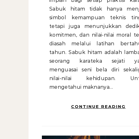
impian bagi setiap praktisi kara
Sabuk hitam tidak hanya menj
simbol kemampuan teknis ting
tetapi juga menunjukkan dedika
komitmen, dan nilai-nilai moral t
diasah melalui latihan bertah
tahun. Sabuk hitam adalah lamb
seorang karateka sejati y
menguasai seni bela diri sekali
nilai-nilai kehidupan. Un
mengetahui maknanya…
CONTINUE READING