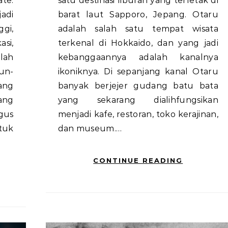
te.
satu destinasi liburan yang terletak di
adi
barat laut Sapporo, Jepang. Otaru
gi,
adalah salah satu tempat wisata
si,
terkenal di Hokkaido, dan yang jadi
elah
kebanggaannya adalah kanalnya
un-
ikoniknya. Di sepanjang kanal Otaru
ang
banyak berjejer gudang batu bata
ang
yang sekarang dialihfungsikan
gus
menjadi kafe, restoran, toko kerajinan,
tuk
dan museum.…
CONTINUE READING