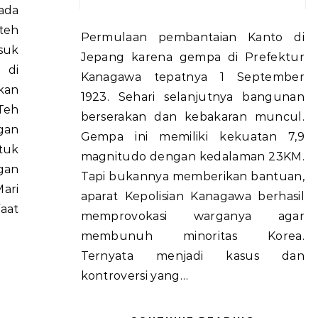
teh
Permulaan pembantaian Kanto di
asuk
Jepang karena gempa di Prefektur
 di
Kanagawa tepatnya 1 September
kan
1923. Sehari selanjutnya bangunan
Teh
berserakan dan kebakaran muncul.
gan
Gempa ini memiliki kekuatan 7,9
tuk
magnitudo dengan kedalaman 23KM.
gan
Tapi bukannya memberikan bantuan,
ari
aparat Kepolisian Kanagawa berhasil
aat
memprovokasi warganya agar
membunuh minoritas Korea.
Ternyata menjadi kasus dan
kontroversi yang…